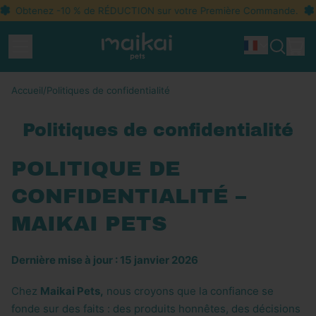
Obtenez -10 % de RÉDUCTION sur votre Première Commande.
O
Menu
Ar
Idioma
Recherc
Pan
sur
notre
Accueil
/
Politiques de confidentialité
site
Politiques de confidentialité
POLITIQUE DE
CONFIDENTIALITÉ –
MAIKAI PETS
Dernière mise à jour : 15 janvier 2026
Chez
Maikai Pets,
nous croyons que la confiance se
fonde sur des faits : des produits honnêtes, des décisions