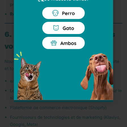
Email
prévention de la fraude)
Respect des obligations légales
Get my 10% off
6. Avec qui partageons-nous
vos données ?
Nous ne partageons vos données qu'en cas de nécessité
et toujours avec des tiers de confiance, par exemple :
entreprises de transport et de logistique
Les fournisseurs de services de paiement activés sur le
site Web
Plateforme de commerce électronique (Shopify)
Fournisseurs de technologies et de marketing (Klaviyo,
Google, Meta)