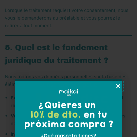
Lorsque le traitement requiert votre consentement, nous
vous le demanderons au préalable et vous pourrez le
retirer à tout moment.
5. Quel est le fondement
juridique du traitement ?
Nous traitons vos données personnelles sur la base des
éléments suivants :
Exécution des contrats
(gestion des commandes et
relations commerciales)
Votre consentement
(newsletter, marketing, cookies
non essentiels)
Intérêt légitime
(amélioration du service, sécurité,