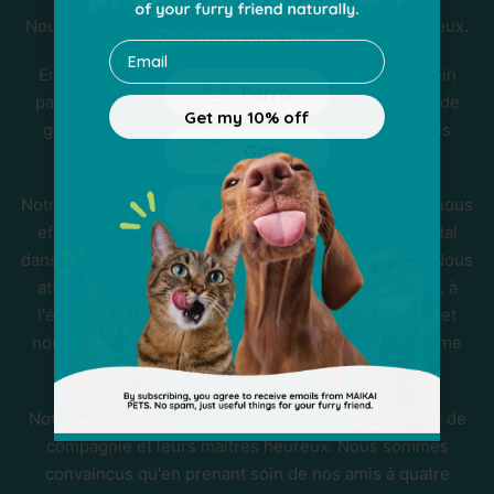
Nous pensons que les choses peuvent être faites mieux.
Email
En tant que petite entreprise, nous apportons un soin
particulier à chaque produit et à chaque action, afin de
Get my 10% off
garantir le respect des normes d'excellence les plus
élevées.
Notre engagement va au-delà de nos produits. Nous nous
efforçons de minimiser notre impact environnemental
dans tous les aspects de nos activités quotidiennes. Nous
attachons une grande importance à la transparence, à
l'éthique, à la responsabilité et au bien-être animal, et
nous souhaitons que nos clients partagent cette même
passion et cet engagement.
Notre motivation première est de rendre les animaux de
compagnie et leurs maîtres heureux. Nous sommes
convaincus qu'en prenant soin de nos amis à quatre