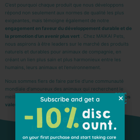
C’est pourquoi chaque produit que nous développons
répond non seulement aux normes de qualité les plus
exigeantes, mais témoigne également de notre
engagement en faveur du développement durable et de
la promotion d’un avenir plus vert
. Chez MAIKAI Pets,
nous aspirons à être leaders sur le marché des produits
naturels et durables pour animaux de compagnie, en
créant un lien plus sain et plus harmonieux entre les
humains, leurs animaux et l’environnement.
Nous sommes fiers de faire partie d'une communauté
mondiale d'amoureux des animaux qui recherchent le
meilleur pour leurs compagnons, sans compromettre
les
valeurs éthiques et environnementales
.
Notre philosophie