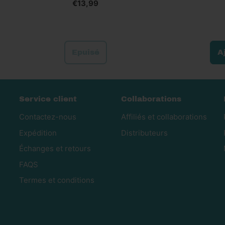
€13,99
Prix normal
Prix normal
Epuisé
A
,
Rouleaux
de
Service client
Collaborations
peau
de
Contactez-nous
Affiliés et collaborations
saumon
Expédition
Distributeurs
déshydratée
Échanges et retours
-
FAQS
8
pièces
Termes et conditions