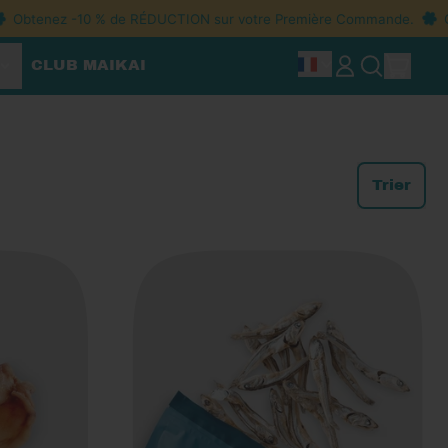
btenez -10 % de RÉDUCTION sur votre Première Commande.
Obte
Arti
Idioma
CLUB MAIKAI
Connexion
Recherche
Panie
sur
notre
site
Trier