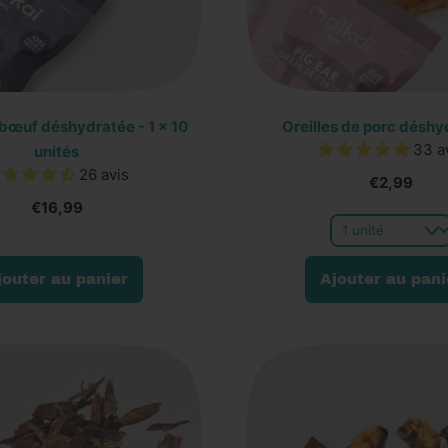
bœuf déshydratée - 1 x 10
Oreilles de porc déshy
33 a
unités
26 avis
€2,99
€16,99
Prix normal
jouter au panier
Ajouter au pani
,
,
Queue
Oreilles
de
de
bœuf
porc
déshydratée
déshydr
-