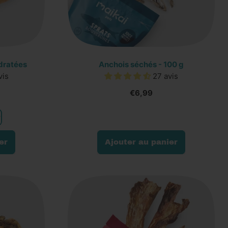
dratées
Anchois séchés - 100 g
vis
27 avis
€6,99
Prix normal
er
Ajouter au panier
,
Anchois
séchés
-
atées
100
g