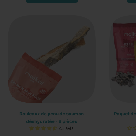
,
Trachées
de
boeuf
déshydratées
-
2
unités
Rouleaux de peau de saumon
Paquet de
déshydratée - 8 pièces
23 avis