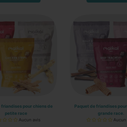
,
,
Poumons
Foies
de
de
bœuf
bœuf
déshydratés
déshydr
–
–
80
100
g
g
 friandises pour chiens de
Paquet de friandises pour
petite race
grande race.
Aucun avis
Aucun 