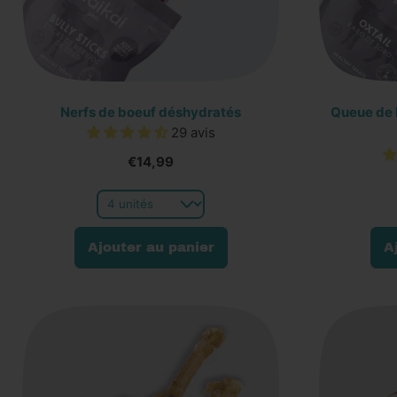
Nerfs de boeuf déshydratés
Queue de 
29 avis
€14,99
Prix normal
Prix normal
Ajouter au panier
A
,
Nerfs
de
boeuf
déshydratés