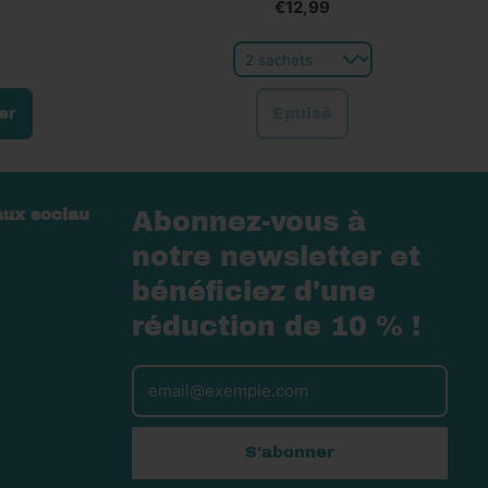
€12,99
Prix normal
er
Epuisé
,
Popcorn
croustillant
aux sociau
Abonnez-vous à
au
es
fromage
notre newsletter et
himalayen
bénéficiez d'une
réduction de 10 % !
Adresse e-mail
S'abonner