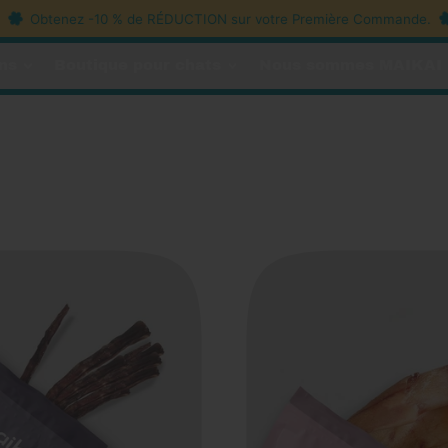
Obtenez -10 % de RÉDUCTION sur votre Première Commande.
O
ns
Boutique pour chats
Nous sommes MAIKAI