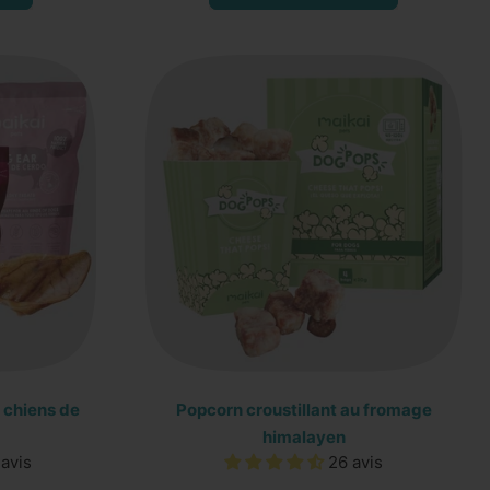
,
Lanières
de
poulet
atés
déshydratées
-
100
g
 chiens de
Popcorn croustillant au fromage
himalayen
avis
26 avis