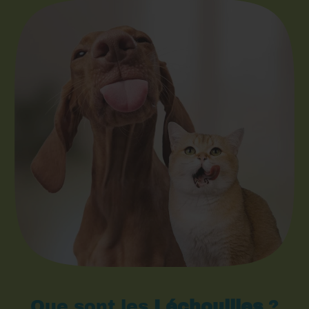
Que sont les
Léchouilles
?