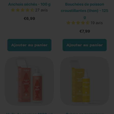
2
Anchois séchés - 100 g
Bouchées de poisson
paquets
27 avis
croustillantes (thon) - 125
d'anchois
g
€6,99
déshydratés
19 avis
€7,99
Prix normal
Prix normal
Ajouter au panier
Ajouter au panier
,
,
Anchois
Bouchées
séchés
de
-
poisson
100
croustillantes
g
(thon)
-
125
g