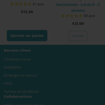
-
31 avis
fonctionnels - Lot de 6 - 2
125
saveurs
€13,99
ml
39 avis
€21,99
Prix normal
Prix normal
Ajouter au panier
Epuisé
,
,
Yaourts
Huile
Service client
glacés
de
fonctionnels
Contactez-nous
saumon
-
Lot
Expédition
250
de
ml
Échanges et retours
6
-
FAQS
2
Termes et conditions
saveurs
Collaborations