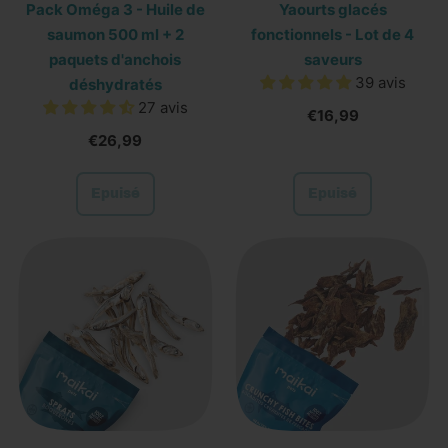
Pack Oméga 3 - Huile de
Yaourts glacés
saumon 500 ml + 2
fonctionnels - Lot de 4
paquets d'anchois
saveurs
39 avis
déshydratés
27 avis
€16,99
€26,99
Prix normal
Prix normal
Epuisé
Epuisé
,
,
Pack
Yaourts
Oméga
glacés
3
fonctionnels
-
-
Huile
Lot
de
de
saumon
4
500
saveurs
ml
+