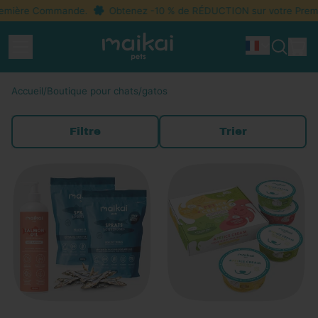
emière Commande.
Obtenez -10 % de RÉDUCTION sur votre Premi
Menu
Ar
Idioma
Recherc
Pan
sur
notre
Accueil
/
Boutique pour chats
/
gatos
site
Filtre
Trier