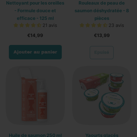
Nettoyant pour les oreilles
Rouleaux de peau de
-
g
- Formule douce et
saumon déshydratée - 8
pH
efficace - 125 ml
pièces
neutre
21 avis
23 avis
-
€14,99
€13,99
Apaise
et
Prix normal
Prix normal
Ajouter au panier
fortifie
Epuisé
,
-
,
Rouleaux
1
Nettoyant
de
L
pour
peau
les
de
saumon
oreilles
déshydratée
-
-
Formule
8
douce
pièces
et
efficace
Huile de saumon 250 ml
Yaourts glacés