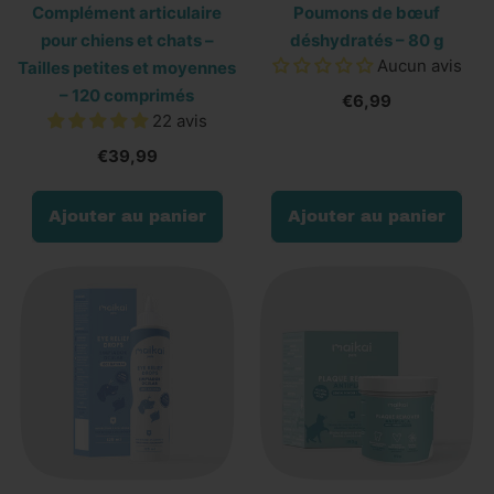
Complément articulaire
Poumons de bœuf
-
pour chiens et chats –
déshydratés – 80 g
Réparation
Aucun avis
Tailles petites et moyennes
naturelle
– 120 comprimés
€6,99
-
22 avis
125
€39,99
ml
Prix normal
Prix normal
Ajouter au panier
Ajouter au panier
,
,
Complément
Poumons
articulaire
de
pour
bœuf
chiens
déshydratés
et
–
chats
80
–
g
Tailles