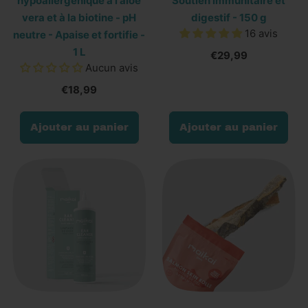
hypoallergénique à l'aloe
Soutien immunitaire et
vera et à la biotine - pH
digestif - 150 g
16 avis
neutre - Apaise et fortifie -
1 L
€29,99
Aucun avis
€18,99
Prix normal
Prix normal
Ajouter au panier
Ajouter au panier
,
,
Shampooing
Probiotique
hypoallergénique
naturel
à
-
l'aloe
Soutien
vera
immunitaire
et
et
à
digestif
la
-
biotine
150