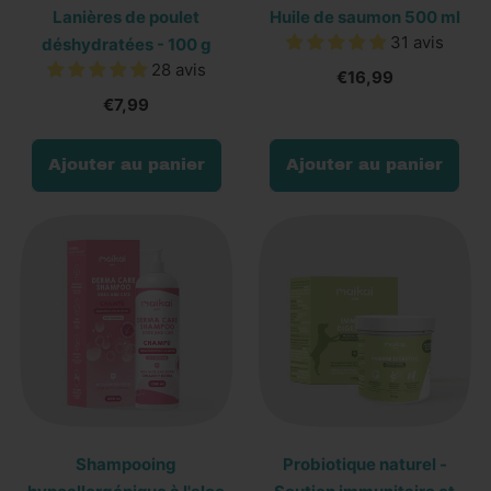
Lanières de poulet
Huile de saumon 500 ml
31 avis
déshydratées - 100 g
28 avis
€16,99
€7,99
Prix normal
Prix normal
Ajouter au panier
Ajouter au panier
,
,
Lanières
Huile
de
de
poulet
saumon
déshydratées
500
-
ml
100
g
Shampooing
Probiotique naturel -