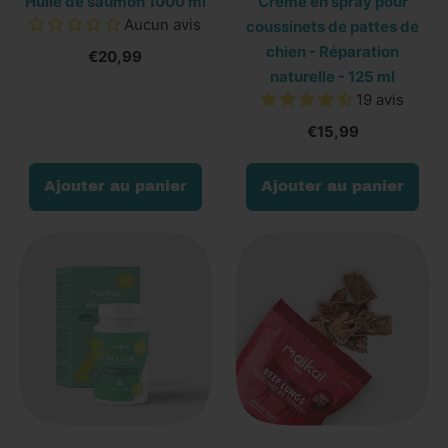
Huile de saumon 1000 ml
Crème en spray pour
Aucun avis
coussinets de pattes de
chien - Réparation
€20,99
naturelle - 125 ml
19 avis
€15,99
Prix normal
Prix normal
Ajouter au panier
Ajouter au panier
,
,
Huile
Crème
de
en
saumon
spray
1000
pour
ml
coussinets
de
pattes
de
chien