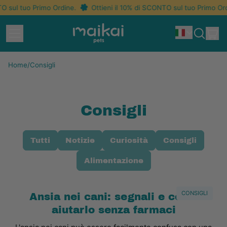
O sul tuo Primo Ordine.
Ottieni il 10% di SCONTO sul tuo Primo Ord
Menu
ar
Idioma
Cerca
Car
nel
nostro
Home
/
Consigli
sito
Consigli
Tutti
Notizie
Curiosità
Consigli
Alimentazione
CONSIGLI
Ansia nei cani: segnali e come
aiutarlo senza farmaci