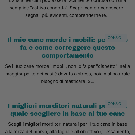
L'ansia nei cani può essere facilmente confusa con una
semplice "cattiva condotta". Scopri come riconoscere i
segnali più evidenti, comprenderne le...
CONSIGLI
Il mio cane morde i mobili: perché lo
fa e come correggere questo
comportamento
Se il tuo cane morde i mobili, non lo fa per "dispetto": nella
maggior parte dei casi è dovuto a stress, noia o al naturale
bisogno di masticare. S...
CONSIGLI
I migliori morditori naturali per cani:
quale scegliere in base al tuo cane
Scegli i migliori morditori naturali per il tuo cane in base
alla forza del morso, alla taglia e all'obiettivo (rilassamento,