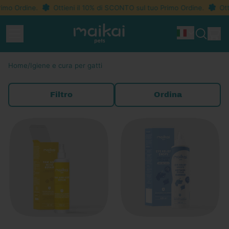
imo Ordine.
Ottieni il 10% di SCONTO sul tuo Primo Ordine.
Ott
Menu
ar
Idioma
Cerca
Car
nel
nostro
Home
/
Igiene e cura per gatti
sito
Filtro
Ordina