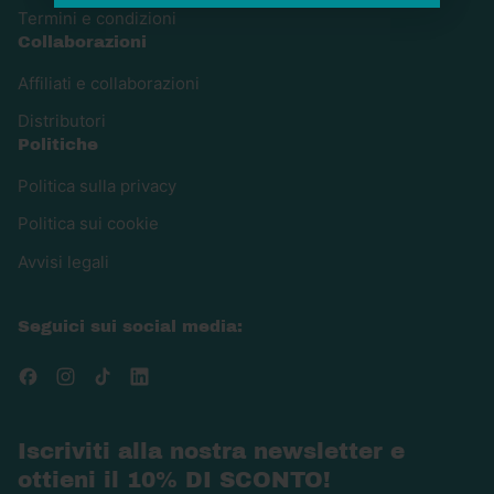
pH
Termini e condizioni
neutro
Collaborazioni
–
Affiliati e collaborazioni
Lenisce
Distributori
e
Politiche
rinforza
–
Politica sulla privacy
1
Politica sui cookie
L
Avvisi legali
Seguici sui social media:
Facebook
Instagram
TikTok
LinkedIn
Iscriviti alla nostra newsletter e
ottieni il 10% DI SCONTO!