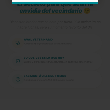
El secreto para que sean la
envidia del vecindario
😉
Bienestar interior que se nota por fuera. Y lo mejor: Ya no
habrá luchas, será su momento favorito del día
AVAL VETERINARIO
Aprobado por profesionales de la salud animal
LO QUE VES ES LO QUE HAY
Snacks y mordedores 100% naturales, sin aditivos ni conservantes
LAS MÁS FÁCILES DE TOMAR
Aprobado por más de 200.000 familias peludas