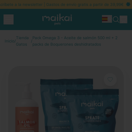
ete a la newsletter | Gastos de envío gratis a partir de 39,99€
-1
Menú
ar
Idioma
Buscar
Ces
en
nuestra
Tienda
Pack Omega 3 - Aceite de salmón 500 ml + 2
página
Inicio
/
/
web
Gatos
packs de Boquerones deshidratados