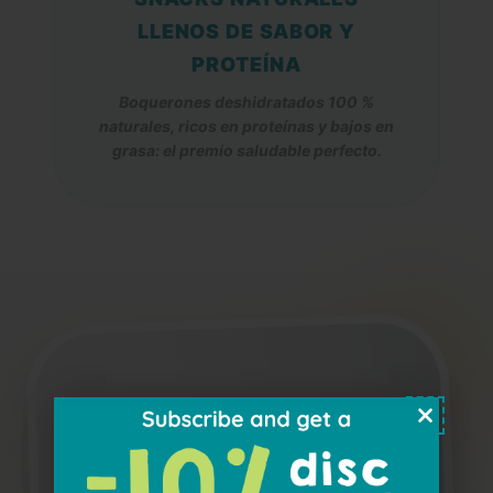
LLENOS DE SABOR Y
PROTEÍNA
Boquerones deshidratados 100 %
naturales, ricos en proteínas y bajos en
grasa: el premio saludable perfecto.