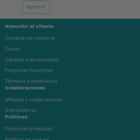
Precio habitual
Agotado
,
Rollitos
Atención al cliente
de
piel
Contacta con nosotros
de
salmón
Envíos
deshidratados
Cambios y devoluciones
-
8
Preguntas frecuentes
uds
Términos y condiciones
Colaboraciones
Afiliados y colaboraciones
Distribuidores
Políticas
Política de privacidad
Políticas de cookies