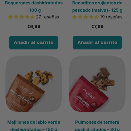
Boquerones deshidratados
Bocaditos crujientes de
- 100 g
pescado (melva)- 125 g
27 reseñas
19 reseñas
€6,99
€7,99
Precio habitual
Precio habitual
Añadir al carrito
Añadir al carrito
,
,
Boquerones
Bocaditos
deshidratados
crujientes
-
de
100
pescado
g
(melva)-
125
g
Mejillones de labio verde
Pulmones de ternera
deshidratados – 150 g
deshidratados – 80 g