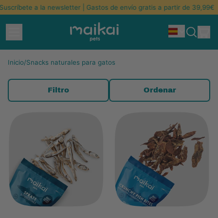
uscríbete a la newsletter | Gastos de envío gratis a partir de 39,99€
Menú
ar
Idioma
Buscar
Ces
en
nuestra
Inicio
/
Snacks naturales para gatos
página
web
Filtro
Ordenar